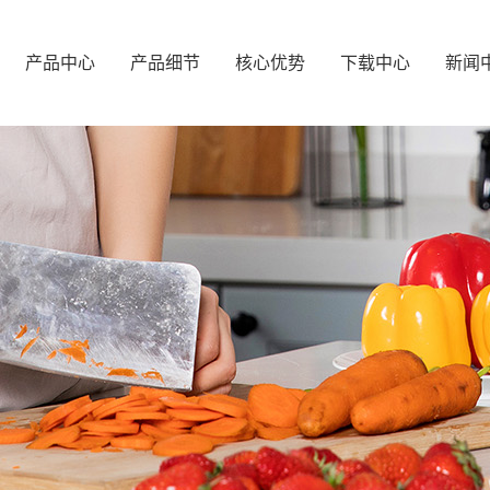
产品中心
产品细节
核心优势
下载中心
新闻
橱柜系列
柜体展示
产品优势
企业
浴室柜系列
门板展示
合作优势
行业
阳台系列
拉手展示
产品
酒柜系列
玻璃门展示
常见
衣柜系列
装饰件展示
五金配件