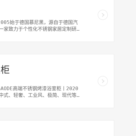
，2005始于德国慕尼黑，源自于德国汽
一家致力于个性化不锈钢家居定制研
室柜
n GAODE高端不锈钢烤漆浴室柜丨2020
中式、轻奢、工业风、极简、现代等系
/生活柜，可满足不同装修空间设计，
化绿色家居的选择！