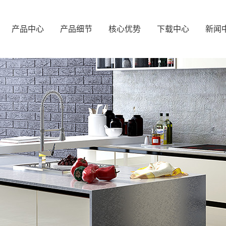
产品中心
产品细节
核心优势
下载中心
新闻
橱柜系列
柜体展示
产品优势
企业
浴室柜系列
门板展示
合作优势
行业
阳台系列
拉手展示
产品
酒柜系列
玻璃门展示
常见
衣柜系列
装饰件展示
五金配件